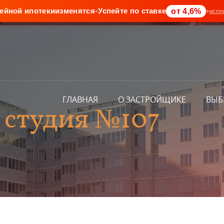
•
•
от 4,6%
ейной ипотеки
изменятся
Успейте по ставке
источ
ГЛАВНАЯ
О ЗАСТРОЙЩИКЕ
ВЫБ
 студия №107