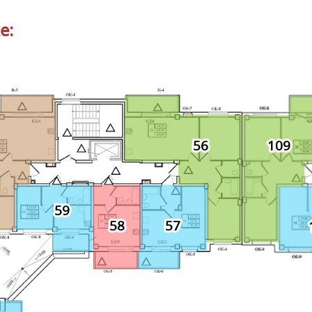
е:
109
56
59
58
57