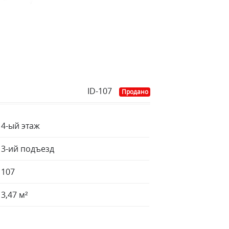
ID-107
Продано
4-ый этаж
3-ий подъезд
107
3,47 м²