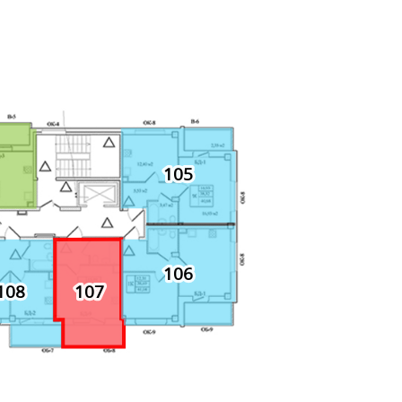
105
106
108
107