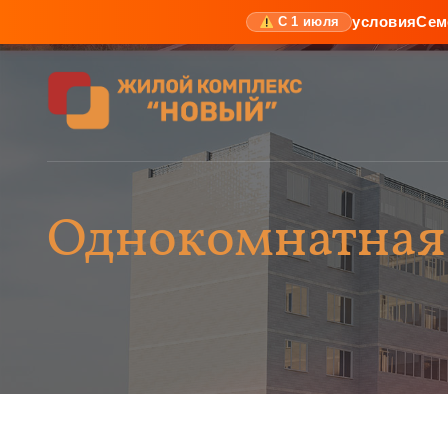
условия
Сем
С 1 июля
Однокомнатная