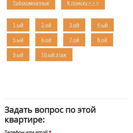
Трёхкомнатные
К поиску > > >
1-ый
2-ой
3-ий
4-ый
5-ый
6-ой
7-ой
8-ой
9-ый
10-ый этаж
Задать вопрос по этой
квартире:
Телефон или email
*