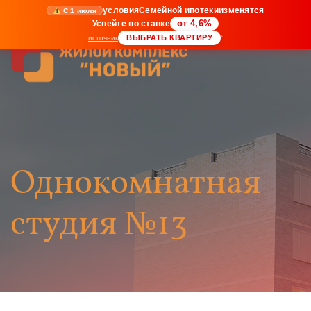
условия
Семейной ипотеки
изменятся
С 1 июля
Успейте по ставке
от 4,6%
ВЫБРАТЬ КВАРТИРУ
источник
*
Однокомнатная
студия №13