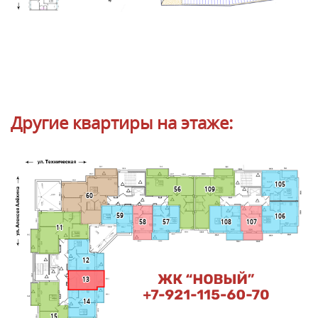
Другие квартиры на этаже:
105
109
56
60
59
106
58
57
108
107
11
12
13
14
15