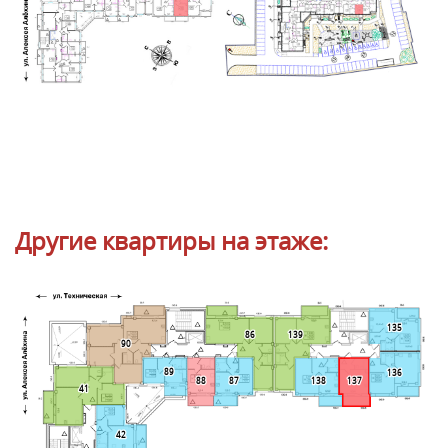
Другие квартиры на этаже:
135
139
86
90
89
136
88
87
138
137
41
42