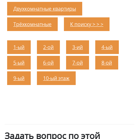
Двухкомнатные квартиры
Трёхкомнатные
К поиску > > >
1-ый
2-ой
3-ий
4-ый
5-ый
6-ой
7-ой
8-ой
9-ый
10-ый этаж
Задать вопрос по этой