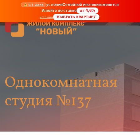
условия
Семейной ипотеки
изменятся
С 1 июля
Успейте по ставке
от 4,6%
ВЫБРАТЬ КВАРТИРУ
источник
*
Однокомнатная
студия №137