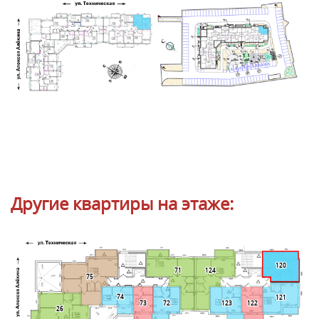
Другие квартиры на этаже:
120
124
71
75
74
121
73
72
123
122
26