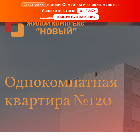
условия
Семейной ипотеки
изменятся
С 1 июля
Успейте по ставке
от 4,6%
ВЫБРАТЬ КВАРТИРУ
источник
*
Однокомнатная
квартира №120