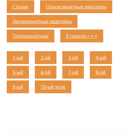
Студии
Однокомнатные квартиры
Двухкомнатные квартиры
Трёхкомнатные
К поиску > > >
1-ый
2-ой
3-ий
4-ый
5-ый
6-ой
7-ой
8-ой
9-ый
10-ый этаж