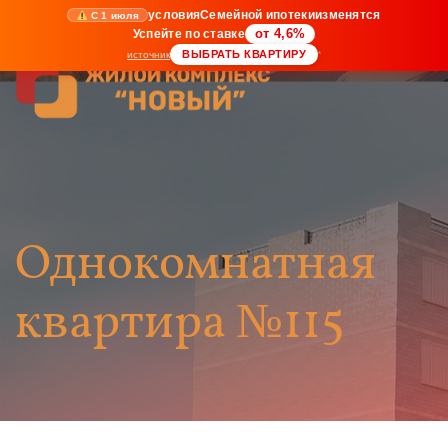
условия
Семейной ипотеки
изменятся
С 1 июля
Успейте по ставке
от 4,6%
ВЫБРАТЬ КВАРТИРУ
источник
*
Однокомнатная
квартира №115