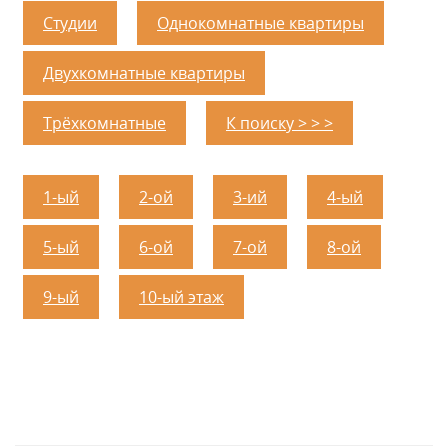
Студии
Однокомнатные квартиры
Двухкомнатные квартиры
Трёхкомнатные
К поиску > > >
1-ый
2-ой
3-ий
4-ый
5-ый
6-ой
7-ой
8-ой
9-ый
10-ый этаж