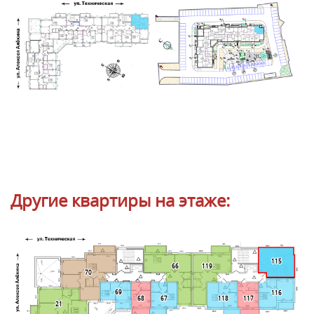
Другие квартиры на этаже:
115
119
66
70
69
116
68
67
118
117
21