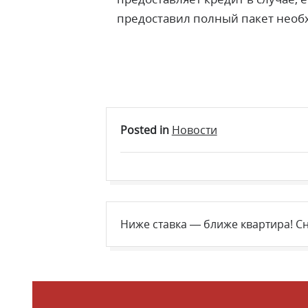
предоставил полный пакет необх
Posted in
Новости
Навигация
Ниже ставка — ближе квартира! Сн
по
записям