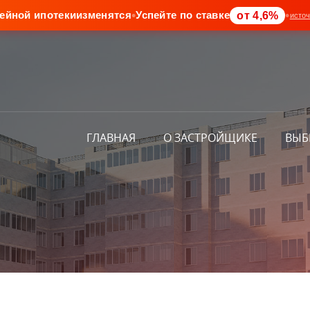
•
•
от 4,6%
ейной ипотеки
изменятся
Успейте по ставке
источ
ГЛАВНАЯ
О ЗАСТРОЙЩИКЕ
ВЫБ