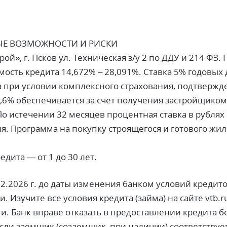
Е ВОЗМОЖНОСТИ И РИСКИ
й», г. Псков ул. Техническая з/у 2 по ДДУ и 214 ФЗ.
ость кредита 14,672% – 28,091%. Ставка 5% годовых д
 при условии комплексного страхования, подтвержде
 4,6% обеспечивается за счет получения застройщико
о истечении 32 месяцев процентная ставка в рублях 
. Программа на покупку строящегося и готового жил
дита — от 1 до 30 лет.
02.2026 г. до даты изменения банком условий кредит
. Изучите все условия кредита (займа) на сайте
vtb.r
и. Банк вправе отказать в предоставлении кредита б
если заемщик (созаемщик, при наличии) соответствуе